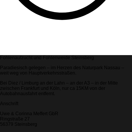
Fohlenaufzucht und Fohlenweide Steinsberg
Paradiesisch gelegen – im Herzen des Naturpark Nassau –
weit weg von Hauptverkehrsstraßen.
Bei Diez / Limburg an der Lahn – an der A3 – in der Mitte
zwischen Frankfurt und Köln, nur ca 15KM von der
Autobahnausfahrt entfernt.
Anschrift
Uwe & Corinna Meffert GbR
Ringstraße 27
56379 Steinsberg