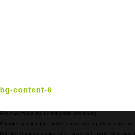
bg-content-6
Fohlenaufzucht und Fohlenweide Steinsberg
Paradiesisch gelegen – im Herzen des Naturpark Nassau – we
Bei Diez / Limburg an der Lahn – an der A3 – in der Mitte zwis