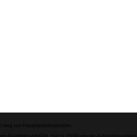
it weg von Hauptverkehrsstraßen.
chen Frankfurt und Köln, nur ca 15KM von der Autobahnausfahrt e