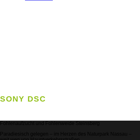
SONY DSC
Fohlenaufzucht und Fohlenweide Steinsberg
Paradiesisch gelegen – im Herzen des Naturpark Nassau –
weit weg von Hauptverkehrsstraßen.