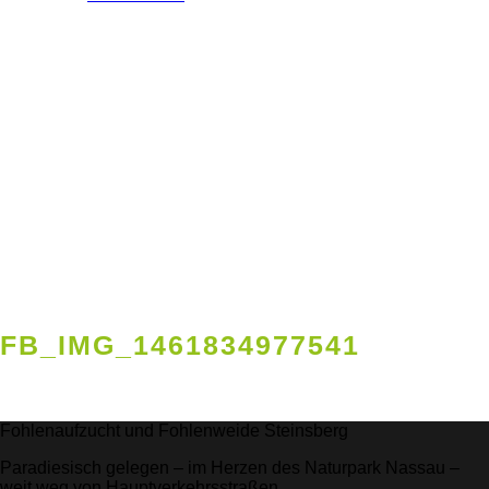
FB_IMG_1461834977541
Fohlenaufzucht und Fohlenweide Steinsberg
Paradiesisch gelegen – im Herzen des Naturpark Nassau –
weit weg von Hauptverkehrsstraßen.