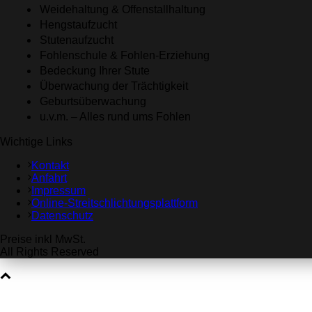
Weidehaltung & Offenstallhaltung
Hengstaufzucht
Stutenaufzucht
Fohlenschule & Fohlen-Erziehung
Bedeckung Ihrer Stute
Überwachung der Trächtigkeit
Geburtsüberwachung
u.v.m. – Alles rund ums Fohlen
Wichtige Links
Kontakt
Anfahrt
Impressum
Online-Streitschlichtungsplattform
Datenschutz
Preise inkl MwSt.
All Rights Reserved