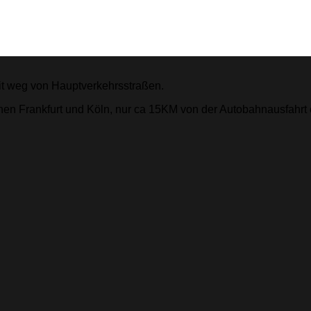
it weg von Hauptverkehrsstraßen.
chen Frankfurt und Köln, nur ca 15KM von der Autobahnausfahrt e