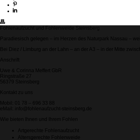
Fohlenaufzucht und Fohlenweide Steinsberg
Paradiesisch gelegen – im Herzen des Naturpark Nassau – we
Bei Diez / Limburg an der Lahn – an der A3 – in der Mitte zwis
Anschrift
Uwe & Corinna Meffert GbR
Ringstraße 27
56379 Steinsberg
Kontakt zu uns
Mobil: 01 78 – 696 33 88
eMail: info@fohlenaufzucht-steinsberg.de
Wie bieten Ihnen und Ihrem Fohlen
Artgerechte Fohlenaufzucht
Altersgerechte Fohlenweide